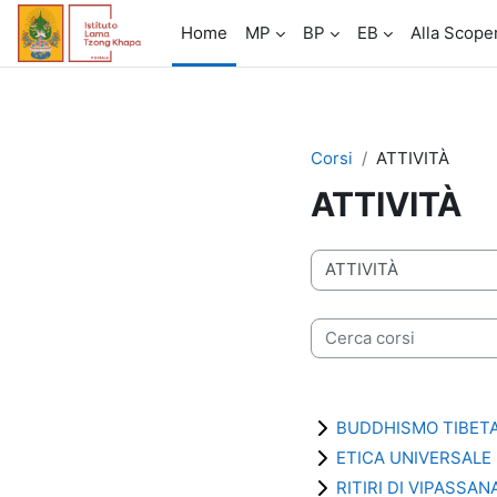
Vai al contenuto principale
Home
MP
BP
EB
Alla Scope
Corsi
ATTIVITÀ
ATTIVITÀ
Categorie di corso
Cerca corsi
BUDDHISMO TIBET
ETICA UNIVERSALE
RITIRI DI VIPASSAN