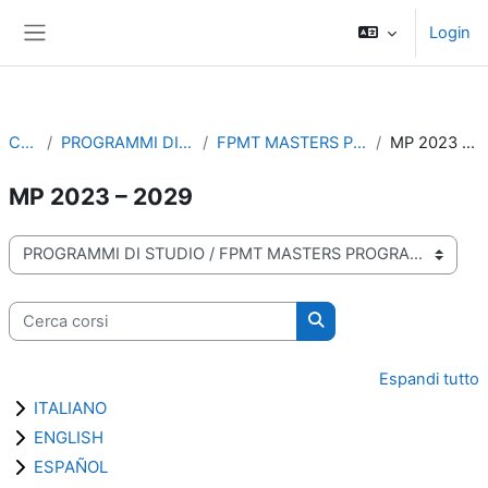
Vai al contenuto principale
Login
Pannello laterale
Corsi
PROGRAMMI DI STUDIO
FPMT MASTERS PROGRAM
MP 2023 – 2029
MP 2023 – 2029
Categorie di corso
Cerca corsi
Cerca corsi
Espandi tutto
ITALIANO
ENGLISH
ESPAÑOL