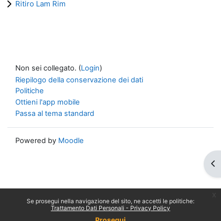
Ritiro Lam Rim
Non sei collegato. (
Login
)
Riepilogo della conservazione dei dati
Politiche
Ottieni l'app mobile
Passa al tema standard
Powered by
Moodle
Apr
x
Se prosegui nella navigazione del sito, ne accetti le politiche:
Trattamento Dati Personali - Privacy Policy
Prosegui