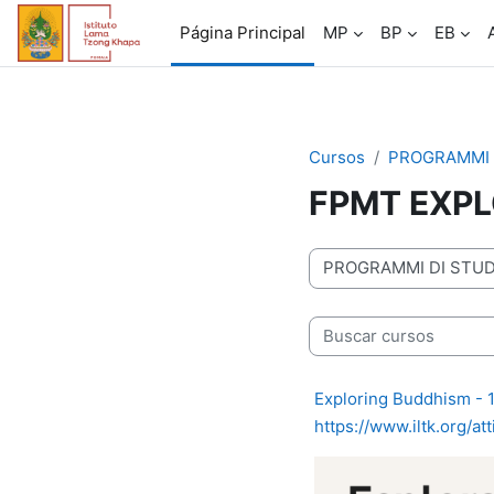
Salta al contenido principal
Página Principal
MP
BP
EB
Cursos
PROGRAMMI 
FPMT EXP
Categorías
Buscar cursos
Exploring Buddhism - 1.
https://www.iltk.org/at