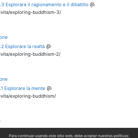
3 Esplorare il ragionamento e il dibattito
tivita/exploring-buddhism-3/
rone
2 Esplorare la realtà
tivita/exploring-buddhism-2/
rone
.1 Esplorare la mente
tivita/exploring-buddhism/
e
Para continuar usando este sitio web, debe aceptar nuestras políticas: