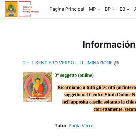
Salta al contenido principal
Página Principal
MP
BP
EB
Información
2 - IL SENTIERO VERSO L'ILLUMINAZIONE
3° soggetto (online)
Ricordiamo a tutti gli iscritti (all'int
soggetto nel Centro Studi Online NON
nell'apposita casella soltanto la chia
correttamente, secon
Tutor:
Paola Verro