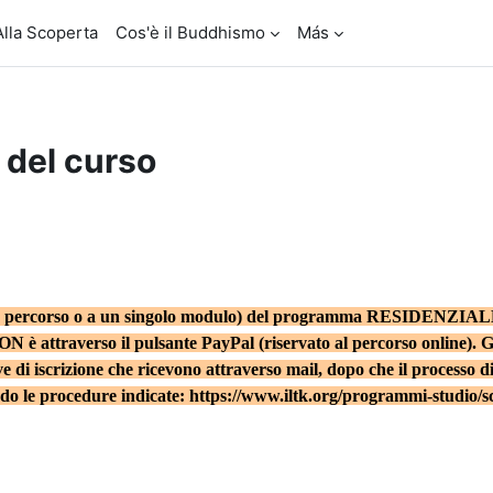
Alla Scoperta
Cos'è il Buddhismo
Más
 del curso
ero percorso o a un singolo modulo) del
programma RESIDENZIAL
 è attraverso il pulsante PayPal (riservato al percorso online). Gli
ve di iscrizione che ricevono attraverso mail, dopo che il processo di
do le procedure indicate:
https://www.iltk.org/programmi-studio/s