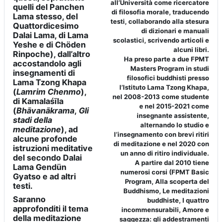
all’Università come ricercatore
quelli del Panchen
di filosofia morale, traducendo
Lama stesso, del
testi, collaborando alla stesura
Quattordicesimo
di dizionari e manuali
Dalai Lama, di Lama
scolastici, scrivendo articoli e
Yeshe e di Chöden
alcuni libri.
Rinpoche), dall’altro
Ha preso parte a due FPMT
accostandolo agli
Masters Program in studi
insegnamenti di
filosofici buddhisti presso
Lama Tzong Khapa
l’Istituto Lama Tzong Khapa,
(
Lamrim Chenmo
),
nel 2008-2013 come studente
di Kamalaśīla
e nel 2015-2021 come
(
Bhāvanākrama
,
Gli
insegnante assistente,
stadi della
alternando lo studio e
meditazione
), ad
l’insegnamento con brevi ritiri
alcune profonde
di meditazione e nel 2020 con
istruzioni meditative
un anno di ritiro individuale.
del secondo Dalai
A partire dal 2010 tiene
Lama Gendün
numerosi corsi (FPMT Basic
Gyatso e ad altri
Program, Alla scoperta del
testi.
Buddhismo, Le meditazioni
Saranno
buddhiste, I quattro
approfonditi il tema
incommensurabili, Amore e
della meditazione
saggezza: gli addestramenti