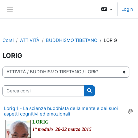
Vai al contenuto principale
Login
Pannello laterale
Corsi
ATTIVITÀ
BUDDHISMO TIBETANO
LORIG
LORIG
Categorie di corso
Cerca corsi
Cerca corsi
Lorig 1 - La scienza buddhista della mente e dei suoi
aspetti cognitivi ed emozionali
LORIG
1° modulo 20-22 marzo 2015