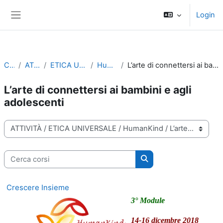
Vai al contenuto principale
Login
Pannello laterale
Corsi
ATTIVITÀ
ETICA UNIVERSALE
HumanKind
L’arte di connettersi ai bambini e agli adolescenti
L’arte di connettersi ai bambini e agli
adolescenti
Categorie di corso
Cerca corsi
Cerca corsi
Crescere Insieme
3° Module
14-16 dicembre 2018