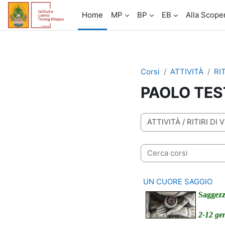
Vai al contenuto principale
Home
MP
BP
EB
Alla Scope
Corsi
ATTIVITÀ
RI
PAOLO TES
Categorie di corso
Cerca corsi
UN CUORE SAGGIO
Saggezz
2-12 ge