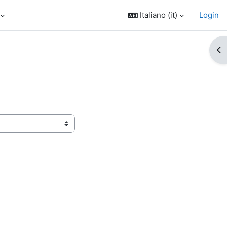
Italiano ‎(it)‎
Login
Apr