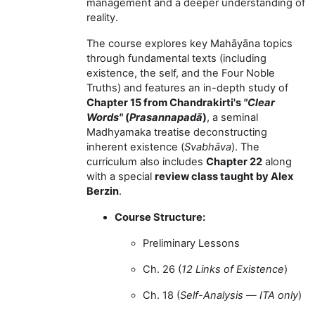
management and a deeper understanding of
reality.
The course explores key Mahāyāna topics
through fundamental texts (including
existence, the self, and the Four Noble
Truths) and features an in-depth study of
Chapter 15 from Chandrakirti's
"Clear
Words"
(
Prasannapadā
)
, a seminal
Madhyamaka treatise deconstructing
inherent existence (
Svabhāva
). The
curriculum also includes
Chapter 22
along
with a special
review class taught by Alex
Berzin
.
Course Structure:
Preliminary Lessons
Ch. 26 (
12 Links of Existence
)
Ch. 18 (
Self-Analysis
—
ITA only
)