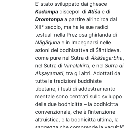
E’ stato sviluppato dai ghesce
Kadampa
discepoli di
Atiśa
e di
Dromtonpa
a partire all’incirca dal
XII° secolo, ma ha le sue radici
testuali nella Preziosa ghirlanda di
Nāgārjuna
e in Impegnarsi nelle
azioni dei bodhisattva di Śāntideva,
come pure nel Sutra di
Ákāśagarbha
,
nel Sutra di
Vimalakīrti
, e nel
Sutra di
Akşayamati
, tra gli altri. Adottati da
tutte le tradizioni buddhiste
tibetane, i testi di addestramento
mentale sono centrati sullo sviluppo
delle due bodhicitta – la bodhicitta
convenzionale, che è l’intenzione
altruistica, e la bodhicitta ultima, la
saggezza che comprende la vacuità”