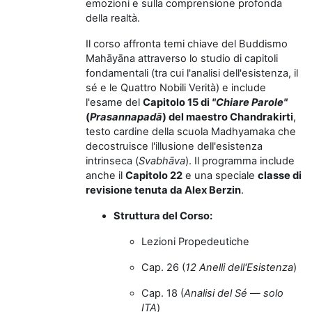
emozioni e sulla comprensione profonda
della realtà.
Il corso affronta temi chiave del Buddismo
Mahāyāna attraverso lo studio di capitoli
fondamentali (tra cui l'analisi dell'esistenza, il
sé e le Quattro Nobili Verità) e include
l'esame del
Capitolo 15 di
"Chiare Parole"
(
Prasannapadā
) del maestro Chandrakirti
,
testo cardine della scuola Madhyamaka che
decostruisce l'illusione dell'esistenza
intrinseca (
Svabhāva
). Il programma include
anche il
Capitolo 22
e una speciale
classe di
revisione tenuta da Alex Berzin
.
Struttura del Corso:
Lezioni Propedeutiche
Cap. 26 (
12 Anelli dell'Esistenza
)
Cap. 18 (
Analisi del Sé
—
solo
ITA
)