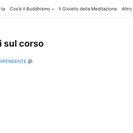
rta
Cos'è il Buddhismo
Il Gioiello della Meditazione
Altro
i sul corso
 DIPENDENTE